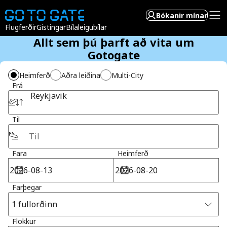
Bókanir mínar
Flugferðir
Gistingar
Bílaleigubílar
Allt sem þú þarft að vita um
Gotogate
Heimferð
Aðra leiðina
Multi-City
Frá
Reykjavik
Til
Fara
Heimferð
Farþegar
1 fullorðinn
Flokkur