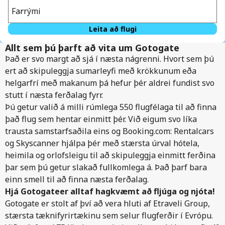
Farrými
Leita að flugi
Allt sem þú þarft að vita um Gotogate
Það er svo margt að sjá í næsta nágrenni. Hvort sem þú
ert að skipuleggja sumarleyfi með krökkunum eða
helgarfrí með makanum þá hefur þér aldrei fundist svo
stutt í næsta ferðalag fyrr.
Þú getur valið á milli rúmlega 550 flugfélaga til að finna
það flug sem hentar einmitt þér. Við eigum svo líka
trausta samstarfsaðila eins og Booking.com: Rentalcars
og Skyscanner hjálpa þér með stærsta úrval hótela,
heimila og orlofsleigu til að skipuleggja einmitt ferðina
þar sem þú getur slakað fullkomlega á. Það þarf bara
einn smell til að finna næsta ferðalag.
Hjá Gotogateer alltaf hagkvæmt að fljúga og njóta!
Gotogate er stolt af því að vera hluti af Etraveli Group,
stærsta tæknifyrirtækinu sem selur flugferðir í Evrópu.