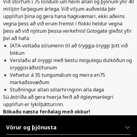
Við störfum í 75 löndum um heim allan og þjónum yfir 40
milljón farþegum árlega. Við viljum auðvelda þér
upplifun þína og gera hana hagkvæmari, ekki aðeins
vegna þess að við erum fremst í flokki heldur vegna
þess að við njótum þessa verkefnis! Gotogate gleðst yfir
því að hafa:
IATA-vottaða sölumenn til að tryggja öryggi þitt við
bókun
Verslaðu af öryggi með bestu mögulegu dulkóðun og
öryggisráðstöfunum
Vefsetur á 35 tungumálum og meira en75
markaðssvæðum
Stuðningur allan sólarhringinn alla daga
Sú ástríða að gera hverja ferð að ógleymanlegri
upplifun er lykilþátturinn.
Bókaðu næsta ferðalag með okkur!
Vörur og þjónusta