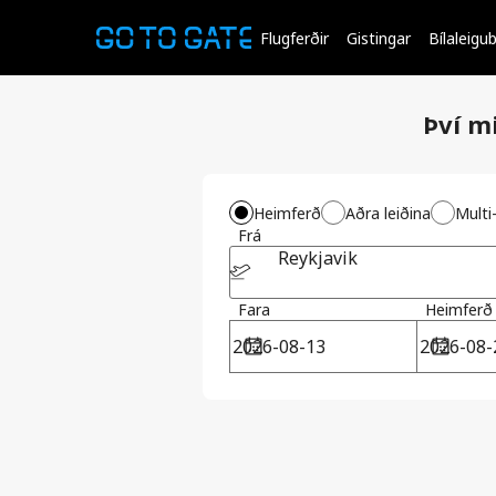
Flugferðir
Gistingar
Bílaleigub
Því m
Heimferð
Aðra leiðina
Multi
Frá
Reykjavik
Fara
Heimferð