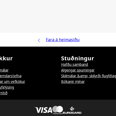
Fara á heimasíðu
kkur
Stuðningur
Hafðu samband
málar
Algengar spurningar
erndarstefna
Skilmálar &amp; skilyrði flugféla
ar um vefkökur
Bókanir mínar
firlýsing
ritið