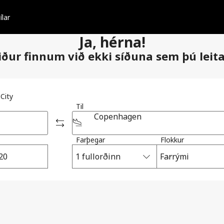
ílar
Ja, hérna!
iður finnum við ekki síðuna sem þú leita
-City
Til
Copenhagen
Farþegar
Flokkur
1 fullorðinn
Farrými