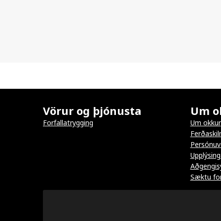
Vörur og þjónusta
Um o
Forfallatrygging
Um okkur
Ferðaskil
Persónuv
Upplýsing
Aðgengisy
Sæktu for