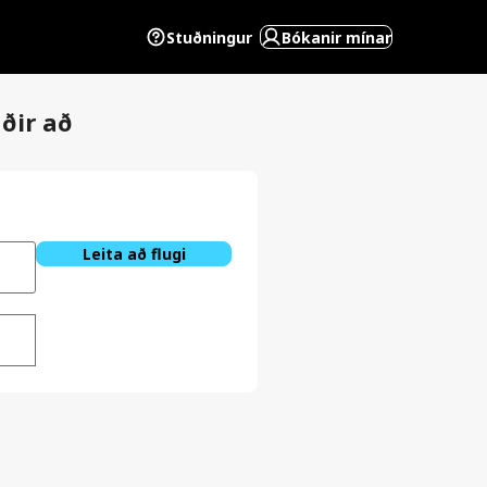
Stuðningur
Bókanir mínar
ðir að
Leita að flugi