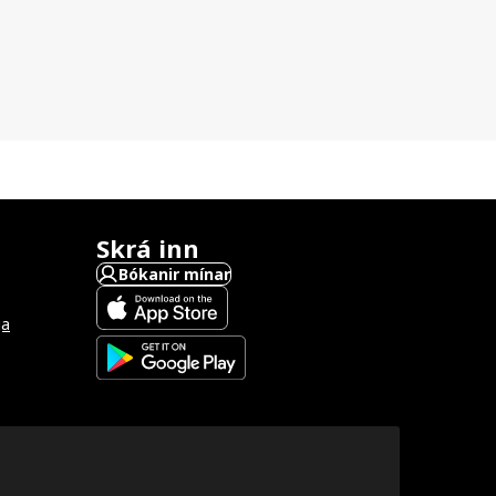
Skrá inn
Bókanir mínar
ga